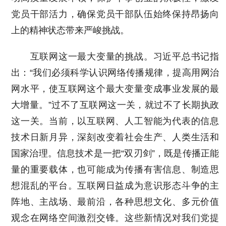
党员干部活力，确保党员干部队伍始终保持昂扬向
上的精神状态带来严峻挑战。
互联网这一最大变量的挑战。习近平总书记指
出：“我们必须科学认识网络传播规律，提高用网治
网水平，使互联网这个最大变量变成事业发展的最
大增量。”过不了互联网这一关，就过不了长期执政
这一关。当前，以互联网、人工智能为代表的信息
技术日新月异，深刻改变着社会生产、人类生活和
国家治理。信息技术是一把“双刃剑”，既是传播正能
量的重要载体，也可能成为传播有害信息、制造思
想混乱的平台。互联网日益成为意识形态斗争的主
阵地、主战场、最前沿，各种思想文化、多元价值
观念在网络空间激烈交锋。这些新情况对我们党提