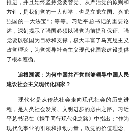
推进，并且始终坚持党要管党、从严治党的原则和
方针，是我们党的一大创举，也是立党立国、兴党
强国的一大法宝”；等等。习近平总书记的重要论
述，深刻揭示了强国必须以强党为前提和保证、强
党要以强国为目标和支撑，极大丰富了马克思主义
政党理论，为党领导社会主义现代化国家建设提供
了根本遵循。
追根溯源：为何中国共产党能够领导中国人民
建设社会主义现代化国家？
现代化是从传统社会走向现代社会的历史进
程，是人类社会发展、文明进步的必由之路。习近
平总书记在《携手同行现代化之路》中指出：“作为
现代化事业的引领和推动力量，政党的价值理念、