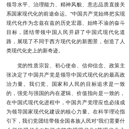
领导水平、治理能力、精神风貌、意志品质直接关
系国家现代化的前途命运。”中国共产党始终把实现
现代化作为念兹在兹的历史宏愿、始终不渝的奋斗
目标，团结带领中国人民开辟了中国式现代化道
路，展现了不同于西方现代化的新图景，创造了人
类现代化史上的新奇迹。
党的性质宗旨、初心使命、信仰信念、政策主
张决定了中国共产党是领导中国式现代化的最高政
治力量。我们党、国家和人民的目标追求是一致
的，强党与强国的内在逻辑、价值指向是一致的，
在中国式现代化进程中，中国共产党理应也必须成
为领导国家现代化建设的核心力量。在科学理论指
引下，我们党团结带领全国各族人民对“我们需要什