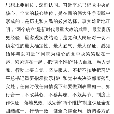
思想上要到位，深刻认同。习近平总书记党中央的
核心、全党的核心地位，是在新的伟大斗争实践中
形成的，是历史和人民的必然选择。事实雄辩地证
明，“两个确立”是新时代最重大政治成果、最宝贵历
史经验、最客观实践结论，是党和人民应对一切不
确定性的最大确定性、最大底气、最大保证。必须
始终与以习近平同志为核心的党中央紧紧贴在一
起、紧紧连在一起，把“两个维护”注入血脉、融入灵
魂。行动上要自觉，坚决服从。不折不扣地把习近
平总书记重要指示批示精神和党中央决策部署落到
实处，任何时候任何情况下都要做到表里如一、知
行合一，不改其心、不移其志、不毁其节。制度上
作保证，落地见效。以完善“两个维护”制度保证全党
团结统一、行动一致。健全总揽全局、协调各方的