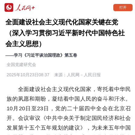
打开
全面建设社会主义现代化国家关键在党
（深入学习贯彻习近平新时代中国特色社
会主义思想）
——学习《习近平谈治国理政》第五卷
全国党建研究会
2025年10月23日08:37 来源：
人民网－人民日报
全面建设社会主义现代化国家，寄托着中华民
族的夙愿和期盼，凝结着中国人民的奋斗和汗水。
10月20日至23日，党的二十届四中全会在北京召
开。会议审议《中共中央关于制定国民经济和社会
发展第十五个五年规划的建议》，为未来五年中国