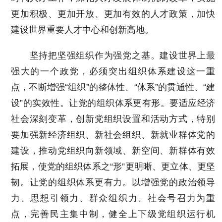
更加积极、更加开放、更加有效的人才政策，加快
建设世界重要人才中心和创新高地。
坚持把坚强组织作为强党之基。建设世界上最
强大的一个政党，必须突出组织体系建设这一重
点，不断增强“组织”的整体性、“体系”的贯通性、“建
设”的实效性。让党的组织体系更有形。要适应经济
社会深刻变革，创新党组织设置和活动方式，特别
要加强新经济组织、新社会组织、新就业群体党的
建设，推动党组织向新领域、新空间、新群体有效
拓展，使党的组织体系之“形”更明晰、更立体、更坚
韧。让党的组织体系更有力。以增强党的政治领导
力、思想引领力、群众组织力、社会号召力为重
点，完善民主集中制，健全上下级党组织运行机